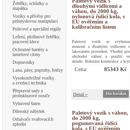
Paletový vozík s
Žebříky, schůdky a
příkon: 10 WPaletový vozík s
dlouhými vidlicemi a
stupátka
dlouhými vidlicemi a váhou, do
váhou, do 2000 kg,
2000 kg, nylonová řídicí kola, s
nylonová řídicí kola, s
Vozíky a přívěsy pro
kalibračním listem
průmyslovou manipulaci
EU ověřením a
kalibračním listem
Policové a speciální regály
Lešení, plošinové žebříky,
pracovní klece
Paletový vozík se zvýšenou
nosností a dlouhými vidlicemi v
Ochranné bariéry a
lakovaném provedení. Vhodný pro
lamelové clony
obchodní vážení a použití ve
skladu. Robustní konstrukce a kryt
Dopravníky
vážní jednotky. Výborně čitelný
Cena:
85343 Kč
Lana, pásy, popruhy, řetězy
LCD displej s LED podsvícením,
výška číslic 25 mm. Napájení
Vysokozdvižné vozíky
adaptérem 230VAC/12VDC,
a zvedací technika
baterie 4xAA (až 40 hodin
Přepravní sady a
provozu), indikátor stavu baterie.
Do košíku
Detail »
protiskluzové nosiče
Možnost využití v suchém a
prašném prostředí (krytí IP 54).
Vybavení šaten
Dodáváno s EU ověřením a
kalibračním listem. provozní
Dílenský nábytek
Paletový vozík s váhou,
teplota: -10 až 40 °C rozměr vážní
do 2000 kg,
Odsávače svařovacích
plochy: 55 x 200 cm příkon: 10
pogumovaná řídicí
zplodin
WPaletový vozík s dlouhými
kola, s EU ověřením