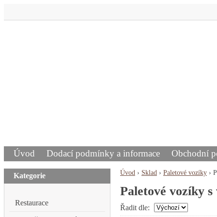
Úvod
Dodací podmínky a informace
Obchodní 
Úvod
›
Sklad
›
Paletové vozíky
›
P
Kategorie
Paletové vozíky s
Restaurace
Řadit dle: