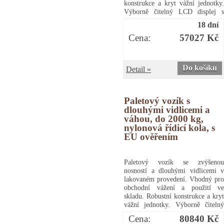
konstrukce a kryt vážní jednotky.
Výborně čitelný LCD displej s
LED podsvícením, výška číslic 52
18 dní
mm. Napájení vnitřním
Cena:
57027 Kč
akumulátorem AC 230V/DC 6V s
výdrží až 70 hodin provozu,
indikátor stavu baterie.
Pogumovaná kola zajišťují tichý a
Do košíku
Detail »
lehký pojezd. Možnost využití v
suchém a prašném prostředí (krytí
IP 54). Dodáváno s EU ověřením a
kalibračním listem. provozní
Paletový vozík s
teplota: -10 až 40 °C rozměr vážní
dlouhými vidlicemi a
plochy: 55,5 x 116 cm příkon: 10
váhou, do 2000 kg,
WPaletový vozík s váhou, do 2000
nylonová řídicí kola, s
kg, pogumovaná řídicí kola, s EU
EU ověřením
ověřením a kalibračním listem
Paletový vozík se zvýšenou
nosností a dlouhými vidlicemi v
lakovaném provedení. Vhodný pro
obchodní vážení a použití ve
skladu. Robustní konstrukce a kryt
vážní jednotky. Výborně čitelný
LCD displej s LED podsvícením,
Cena:
80840 Kč
výška číslic 25 mm. Napájení