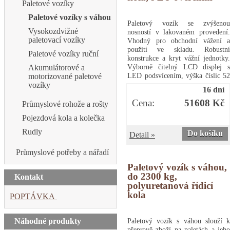
vidlicemi a váhou, do 2000 kg,
Paletové vozíky
nylonová řídicí kola, s EU
Paletové vozíky s váhou
ověřením a kalibračním listem
Paletový vozík se zvýšenou
Vysokozdvižné
nosností v lakovaném provedení.
paletovací vozíky
Vhodný pro obchodní vážení a
použití ve skladu. Robustní
Paletové vozíky ruční
konstrukce a kryt vážní jednotky.
Výborně čitelný LCD displej s
Akumulátorové a
LED podsvícením, výška číslic 52
motorizované paletové
mm. Napájení vnitřním
vozíky
16 dní
akumulátorem AC 230V/DC 6V s
výdrží až 70 hodin provozu,
Cena:
51608 Kč
Průmyslové rohože a rošty
indikátor stavu baterie.
Pojezdová kola a kolečka
Pogumovaná kola zajišťují tichý a
lehký pojezd. Možnost využití v
Rudly
Do košíku
Detail »
suchém a prašném prostředí (krytí
IP 54). Dodáváno s EU ověřením.
Průmyslové potřeby a nářadí
provozní teplota: -10 až 40 °C
rozměr vážní plochy: 55,5 x 116
Paletový vozík s váhou,
cm příkon: 10 WPaletový vozík s
do 2300 kg,
Kontakt
váhou, do 2000 kg, pogumovaná
polyuretanová řídicí
řídicí kola, s EU ověřením
kola
POPTÁVKA
Náhodné produkty
Paletový vozík s váhou slouží k
přepravě zboží na paletách a jeho