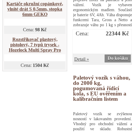
Kartáče okružní copánkové,
vážení. Vozík je vybaven
vlnité drát S 0,5mm, stopka
ergonomickým madlem. Součástí
6mm GEKO
je baterie 6V, 4Ah. Váha disponuje
funkcemi Tara, Gross a Netto a
zobrazuje váhu po 1 kg s přesností
Cena:
98 Kč
0,05%.Paletový vozík s váhou, do
Cena:
22344 Kč
2300 kg, polyuretanová řídicí kola
Rozstřikovač plastový,
pistolový, 7 typů trysek -
Hozelock Multi Spray Pro
Do košíku
Detail »
Cena:
1504 Kč
Paletový vozík s váhou,
do 2000 kg,
pogumovaná řídicí
kola, s EU ověřením a
kalibračním listem
Paletový vozík se zvýšenou
nosností v lakovaném provedení.
Vhodný pro obchodní vážení a
použití ve skladu. Robustní