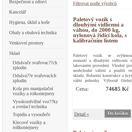
Bezpečnost a zdraví
Filtrovat podle výrobců
Kancelář
Paletový vozík s
Hygiena, úklid a koše
dlouhými vidlicemi a
váhou, do 2000 kg,
Obaly a obalová technika
nylonová řídicí kola, s
kalibračním listem
Venkovní prostory
Sklad
Paletový vozík se zvýšenou
nosností a dlouhými vidlicemi v
Odsávače svařovac??ch
lakovaném provedení. Vhodný pro
zplodin
neobchodní vážení a použití ve
skladu. Robustní konstrukce a kryt
Odsáva??e svařovacích
vážní jednotky. Výborně čitelný
zplodin
LCD displej s LED podsvícením,
Cena:
74685 Kč
Kola pro manipulační
výška číslic 25 mm. Napájení
vozíky a rolkontejnery
adaptérem 230VAC/12VDC,
baterie 4xAA (až 40 hodin
Vysokozdvižné voz??ky
provozu), indikátor stavu baterie.
a zvedací technika
Možnost využití v suchém a
Do košíku
Detail »
Topidla a vysoušeče
prašném prostředí (krytí IP 54).
Dodáváno s kalibračním listem.
Klecové vozíky a
provozní teplota: -10 až 40 °C
rollkontejnery
rozměr vážní plochy: 55 x 200 cm