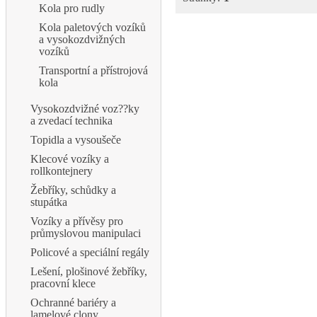
Kola pro rudly
Kola paletových vozíků
a vysokozdvižných
vozíků
Transportní a přístrojová
kola
Vysokozdvižné voz??ky
a zvedací technika
Topidla a vysoušeče
Klecové vozíky a
rollkontejnery
Žebříky, schůdky a
stupátka
Vozíky a přívěsy pro
průmyslovou manipulaci
Policové a speciální regály
Lešení, plošinové žebříky,
pracovní klece
Ochranné bariéry a
lamelové clony