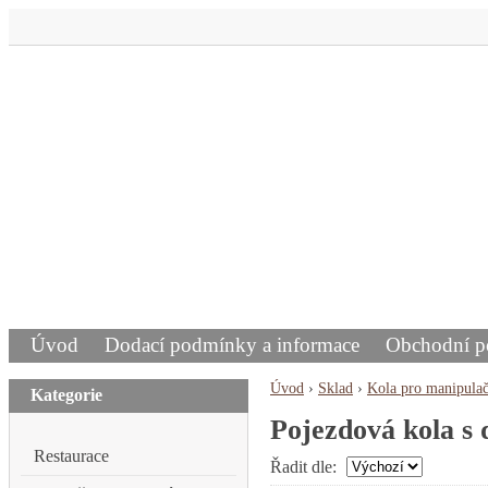
Úvod
Dodací podmínky a informace
Obchodní 
Úvod
›
Sklad
›
Kola pro manipulač
Kategorie
Pojezdová kola s
Restaurace
Řadit dle: