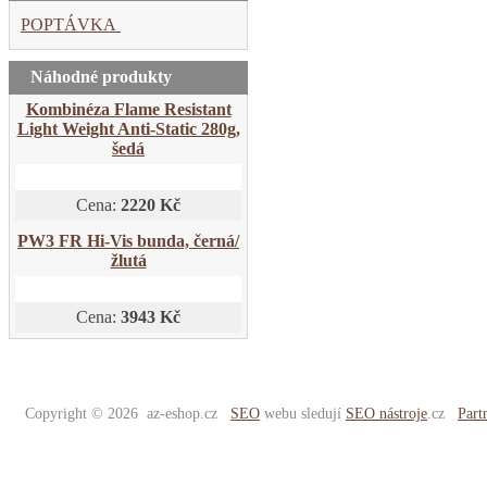
POPTÁVKA
Náhodné produkty
Kombinéza Flame Resistant
Light Weight Anti-Static 280g,
šedá
Cena:
2220 Kč
PW3 FR Hi-Vis bunda, černá/
žlutá
Cena:
3943 Kč
Copyright © 2026 az-eshop.cz
SEO
webu sledují
SEO nástroje
.cz
Part