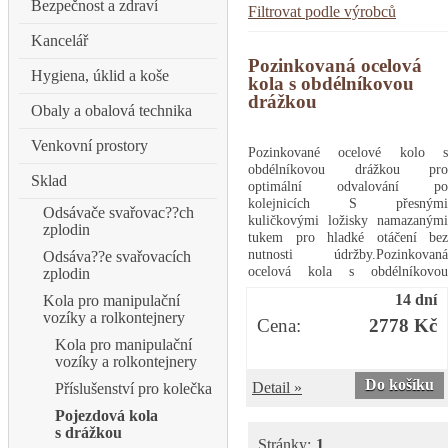
Bezpečnost a zdraví
Filtrovat podle výrobců
Kancelář
Pozinkovaná ocelová
Hygiena, úklid a koše
kola s obdélníkovou
drážkou
Obaly a obalová technika
Venkovní prostory
Pozinkované ocelové kolo s
obdélníkovou drážkou pro
Sklad
optimální odvalování po
kolejnicích S přesnými
Odsávače svařovac??ch
kuličkovými ložisky namazanými
zplodin
tukem pro hladké otáčení bez
nutnosti údržby.Pozinkovaná
Odsáva??e svařovacích
ocelová kola s obdélníkovou
zplodin
drážkou
14 dní
Kola pro manipulační
vozíky a rolkontejnery
Cena:
2778 Kč
Kola pro manipulační
vozíky a rolkontejnery
Do košíku
Detail »
Příslušenství pro kolečka
Pojezdová kola
s drážkou
Stránky:
1